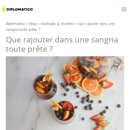
Aller
au
contenu
diplomatico
»
blog
»
cocktails & recettes
»
que rajouter dans une
sangria toute prête ?
Que rajouter dans une sangria
toute prête ?